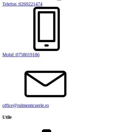
Telefon :0269221474
Mobil :0758019186
office@rulmenticurele.ro
Utile