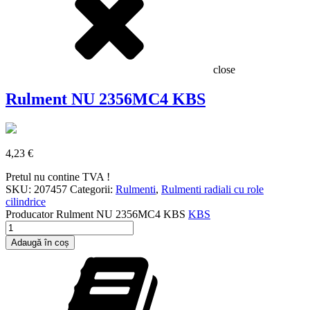
close
Rulment NU 2356MC4 KBS
4,23
€
Pretul nu contine TVA !
SKU:
207457
Categorii:
Rulmenti
,
Rulmenti radiali cu role
cilindrice
Producator
Rulment NU 2356MC4 KBS
KBS
Cantitate
Rulment
Adaugă în coș
NU
2356MC4
KBS