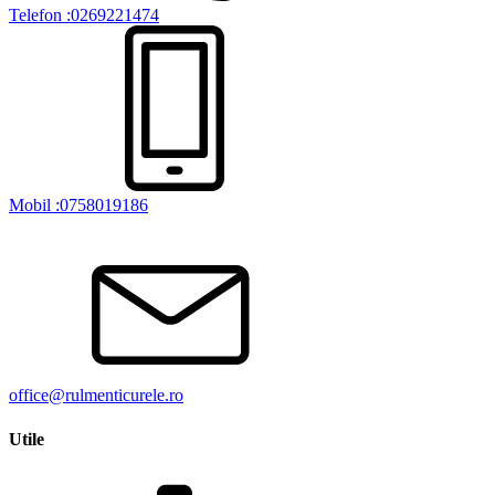
Telefon :0269221474
Mobil :0758019186
office@rulmenticurele.ro
Utile