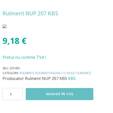
Rulment NUP 207 KBS
9,18
€
Pretul nu contine TVA !
SKU:
207491
CATEGORII:
RULMENTI
,
RULMENTI RADIALI CU ROLE CILINDRICE
Producator
Rulment NUP 207 KBS
KBS
Cantitate
ADAUGĂ ÎN COȘ
Rulment
NUP
207
KBS