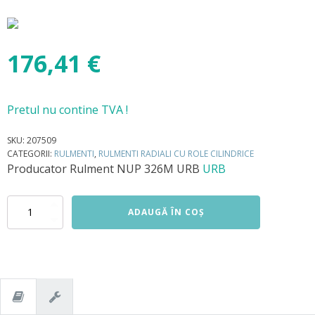
176,41
€
Pretul nu contine TVA !
SKU:
207509
CATEGORII:
RULMENTI
,
RULMENTI RADIALI CU ROLE CILINDRICE
Producator
Rulment NUP 326M URB
URB
Cantitate
ADAUGĂ ÎN COȘ
Rulment
NUP
326M
URB