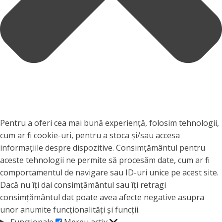
Pentru a oferi cea mai bună experiență, folosim tehnologii,
cum ar fi cookie-uri, pentru a stoca și/sau accesa
informațiile despre dispozitive. Consimțământul pentru
aceste tehnologii ne permite să procesăm date, cum ar fi
comportamentul de navigare sau ID-uri unice pe acest site.
Dacă nu îți dai consimțământul sau îți retragi
consimțământul dat poate avea afecte negative asupra
unor anumite funcționalități și funcții.
Funcționale
Funcționale
Mereu activ