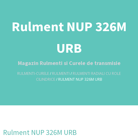
Rulment NUP 326M
URB
Magazin Rulmenti si Curele de transmisie
RULMENTI-CURELE
/
RULMENTI
/
RULMENTI RADIALI CU ROLE
CILINDRICE
/ RULMENT NUP 326M URB
Rulment NUP 326M URB