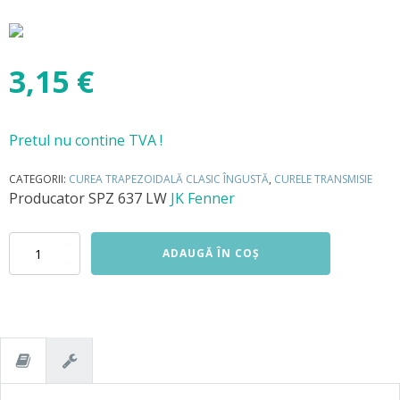
3,15
€
Pretul nu contine TVA !
CATEGORII:
CUREA TRAPEZOIDALĂ CLASIC ÎNGUSTĂ
,
CURELE TRANSMISIE
Producator
SPZ 637 LW
JK Fenner
Cantitate
ADAUGĂ ÎN COȘ
SPZ
637
LW