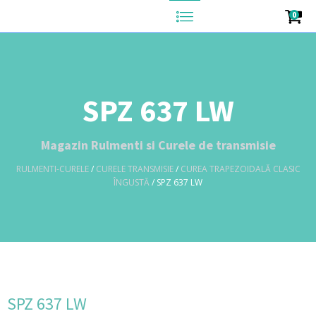
0
SPZ 637 LW
Magazin Rulmenti si Curele de transmisie
RULMENTI-CURELE
/
CURELE TRANSMISIE
/
CUREA TRAPEZOIDALĂ CLASIC
ÎNGUSTĂ
/ SPZ 637 LW
SPZ 637 LW